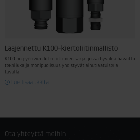
Laajennettu K100-kiertoliitinmallisto
K100 on pyörivien letkuliittimien sarja, jossa hyväksi havaittu
tekniikka ja monipuolisuus yhdistyvät ainutlaatuisella
tavalla.
Lue lisää täältä
Ota yhteyttä meihin