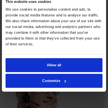
This website uses cookies
We use cookies to personalise content and ads, to
provide social media features and to analyse our traffic.
We also share information about your use of our site with
our social media, advertising and analytics partners who
may combine it with other information that you’ve
provided to them or that they’ve collected from your use
Filosofiamme
of their services.
Indexator Rotator Systems AB:n yritysfilosofia on yhteinen
näkemyksemme siitä, miten yrityksemme pitää toimia.
Allow all
Customize