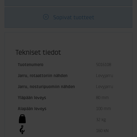
Sopivat tuotteet
Tekniset tiedot
Tuotenumero
5016108
Jarru, rotaattoriin nähden
Levyjarru
Jarru, nosturipuomiin nähden
Levyjarru
Yläpään leveys
80 mm
Alapään leveys
100 mm
32 kg
160 kN