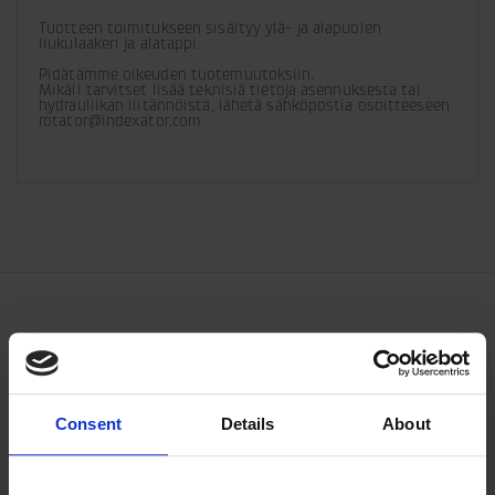
Tuotteen toimitukseen sisältyy ylä- ja alapuolen 
liukulaakeri ja alatappi.
Pidätämme oikeuden tuotemuutoksiin. 

Mikäli tarvitset lisää teknisiä tietoja asennuksesta tai 
hydrauliikan liitännöistä, lähetä sähköpostia osoitteeseen 
rotator@indexator.com
Consent
Details
About