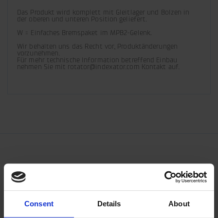
Das Produkt wird komplett mit Gleitlager und Bolzen in 
der oberen und unteren Position geliefert.
W = Einfaches Bremspaket im MPB2-Gelenk.
Wir behalten uns das Recht vor, Produktänderungen 
vorzunehmen.

Für mehr technische Information betreffend Einbau 
nehmen Sie mit rotator@indexator.com Kontakt auf.
Consent
Details
About