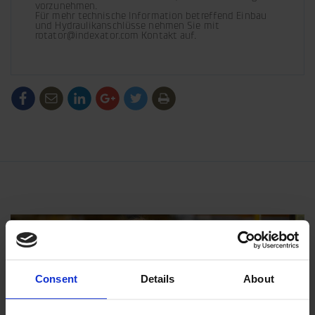
vorzunehmen. 

Für mehr technische Information betreffend Einbau 
und Hydraulikanschlüsse nehmen Sie mit 
rotator@indexator.com Kontakt auf.
/generic/labels/toolbar/share-
/generic/labels/toolbar/tip
/generic/labels/toolbar/share-
/generic/labels/toolbar/share-
/generic/labels/toolbar/share-
/generic/labels/toolbar/print
social-
social-
social-
social-
facebook
linkedin
google
twitter
Consent
Details
About