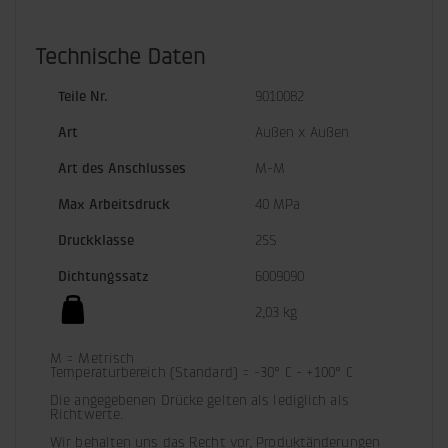
Technische Daten
Teile Nr.
9010082
Art
Außen x Außen
Art des Anschlusses
M-M
Max Arbeitsdruck
40 MPa
Druck­klasse
25S
Dichtungssatz
6009090
2,03 kg
M = Metrisch

Temperaturbereich (Standard) = -30° C - +100° C

Die angegebenen Drücke gelten als lediglich als 
Richtwerte.
Wir behalten uns das Recht vor, Produktänderungen 