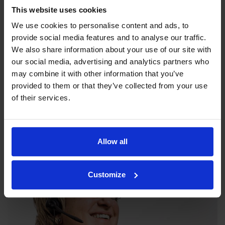
This website uses cookies
We use cookies to personalise content and ads, to
provide social media features and to analyse our traffic.
We also share information about your use of our site with
our social media, advertising and analytics partners who
may combine it with other information that you’ve
Unsere Philosophie
provided to them or that they’ve collected from your use
of their services.
Die Indexator Rotator Systems AB hat eine
Unternehmensphilosophie, die ein übergreifendes Bild darüber
abgibt, wie unsere Tätigkeit betrieben werden soll.
Allow all
Customize