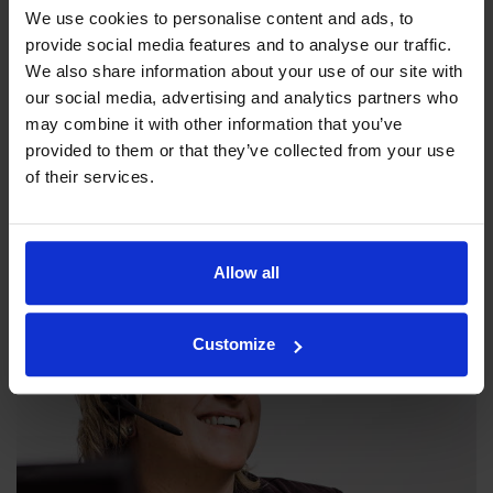
We use cookies to personalise content and ads, to
provide social media features and to analyse our traffic.
We also share information about your use of our site with
our social media, advertising and analytics partners who
may combine it with other information that you’ve
Filosofiamme
provided to them or that they’ve collected from your use
of their services.
Indexator Rotator Systems AB:n yritysfilosofia on yhteinen
näkemyksemme siitä, miten yrityksemme pitää toimia.
Allow all
Customize