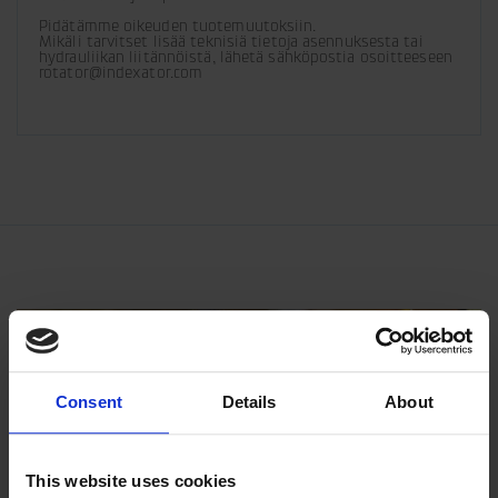
Pidätämme oikeuden tuotemuutoksiin. 

Mikäli tarvitset lisää teknisiä tietoja asennuksesta tai 
hydrauliikan liitännöistä, lähetä sähköpostia osoitteeseen 
rotator@indexator.com
Consent
Details
About
This website uses cookies