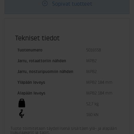
Sopivat tuotteet
Tekniset tiedot
Tuotenumero
5016558
Jarru, rotaattoriin nähden
MPB2
Jarru, nosturipuomiin nähden
MPB2
Yläpään leveys
MPB2 184 mm
Alapään leveys
MPB2 184 mm
52,7 kg
160 kN
Tuote toimitetaan täydellisenä sisältäen ylä- ja alapään 
liukulaakerit ja tapit.