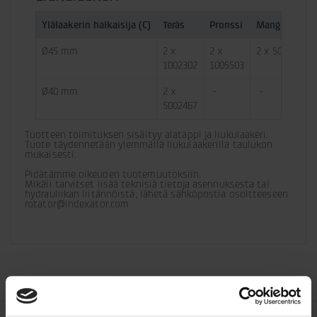
Ylälaakerin halkaisija (C)
Teräs
Pronssi
Manganprons
Ø45 mm
2 x 
2 x 
2 x 5006683
1002302
1005503
Ø40 mm
2 x 
 - 
 - 
5002467
Tuotteen toimituksen sisältyy alatappi ja liukulaakeri. 
Tuote täydennetään ylemmällä liukulaakerilla taulukon 
mukaisesti.
Pidätämme oikeuden tuotemuutoksiin. 

Mikäli tarvitset lisää teknisiä tietoja asennuksesta tai 
hydrauliikan liitännöistä, lähetä sähköpostia osoitteeseen 
rotator@indexator.com