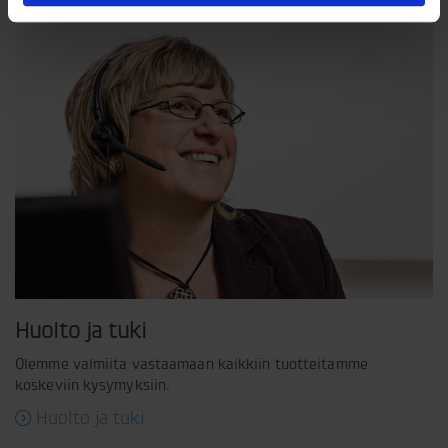
Huolto ja tuki
Olemme valmiita vastaamaan kaikkiin tuotteitamme
koskeviin kysymyksiin.
Huolto ja tuki