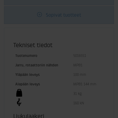
Sopivat tuotteet
Tekniset tiedot
Tuotenumero
5016551
Jarru, rotaattoriin nähden
MPB1
Yläpään leveys
100 mm
Alapään leveys
MPB1 144 mm
31 kg
160 kN
Liukulaakeri