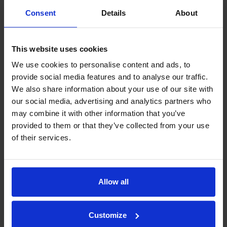
Consent
Details
About
This website uses cookies
We use cookies to personalise content and ads, to
provide social media features and to analyse our traffic.
We also share information about your use of our site with
our social media, advertising and analytics partners who
may combine it with other information that you’ve
provided to them or that they’ve collected from your use
of their services.
Allow all
Filosofiamme
Indexator Rotator Systems AB:n yritysfilosofia on yhteinen
näkemyksemme siitä, miten yrityksemme pitää toimia.
Customize