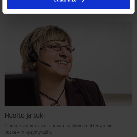
näkemyksemme siitä, miten yrityksemme pitää toimia.
Huolto ja tuki
Olemme valmiita vastaamaan kaikkiin tuotteitamme
koskeviin kysymyksiin.