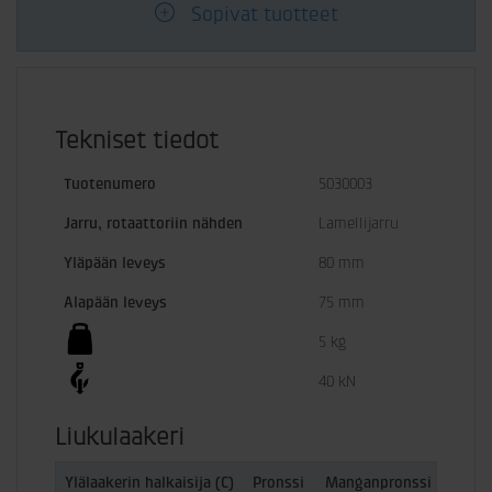
Sopivat tuotteet
Tekniset tiedot
Tuotenumero
5030003
Jarru, rotaattoriin nähden
Lamellijarru
Yläpään leveys
80 mm
Alapään leveys
75 mm
5 kg
40 kN
Liukulaakeri
Ylälaakerin halkaisija (C)
Pronssi
Manganpronssi
Kompo