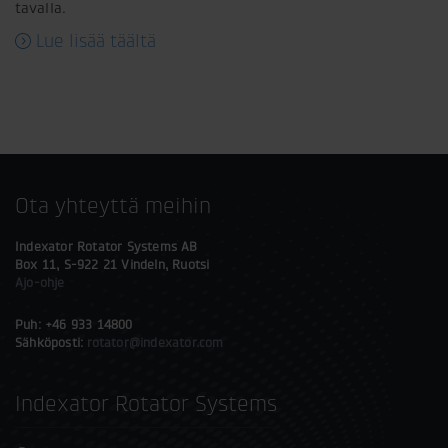
tavalla.
Lue lisää täältä
Ota yhteyttä meihin
Indexator Rotator Systems AB
Box 11, S-922 21 Vindeln, Ruotsi
Ajo-ohje
Puh: +46 933 14800
Sähköposti:
rotator@indexator.com
Indexator Rotator Systems