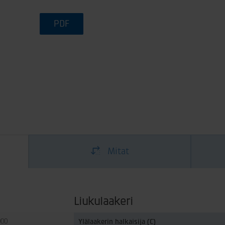
PDF
Mitat
Liukulaakeri
000
Ylälaakerin halkaisija (C)