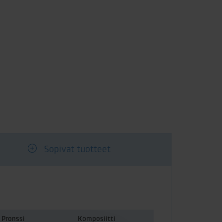
Sopivat tuotteet
Pronssi
Komposiitti