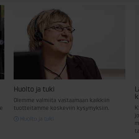
Huolto ja tuki
L
k
Olemme valmiita vastaamaan kaikkiin
K
me
tuotteitamme koskeviin kysymyksiin.
j
Huolto ja tuki
m
t