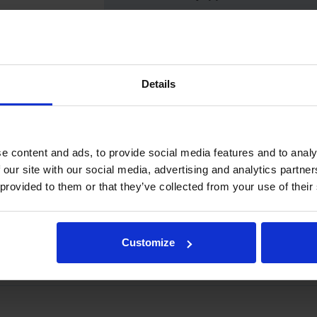
m
Ø45 mm
m
Ø40 mm
Ø35 mm
Details
Ø30 mm
Ø25 mm
e content and ads, to provide social media features and to analy
e täydennetään ylemmällä liukulaakerilla taulukon mukaisesti.
 our site with our social media, advertising and analytics partn
 provided to them or that they’ve collected from your use of their
a tai hydrauliikan liitännöistä, lähetä sähköpostia osoitteeseen rotat
Customize