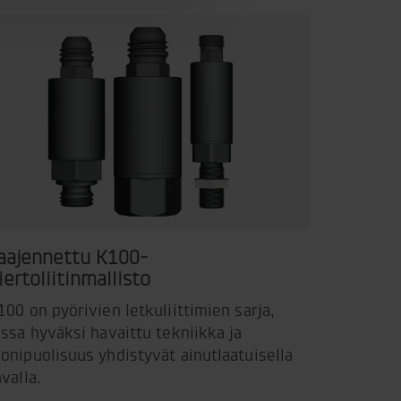
aajennettu K100-
iertoliitinmallisto
100 on pyörivien letkuliittimien sarja,
ossa hyväksi havaittu tekniikka ja
onipuolisuus yhdistyvät ainutlaatuisella
avalla.