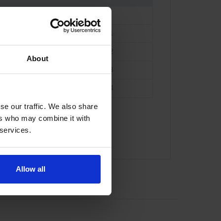
2 x 1003193
 - 
 - 
1 x 5002401
 - 
1 x 5002402
About
 - 
1 x 5002403
 - 
1 x 5002404
se our traffic. We also share
ers who may combine it with
 services.
or@indexator.com
Allow all