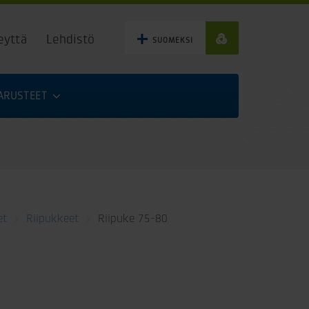
eyttä
Lehdistö
SUOMEKSI
VARUSTEET
et
Riipukkeet
Riipuke 75-80