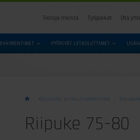
Tietoja meistä
Työpaikat
Ota yht
URIVAIMENTIMET
PYÖRIVÄT LETKULIITTIMET
LISÄ
Riipukkeet ja heilurivaimentimet
Riipukke
Riipuke 75-80