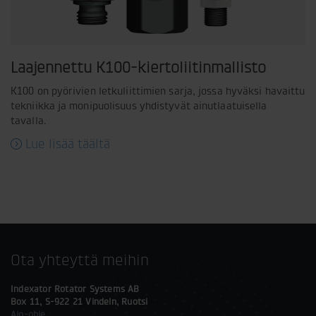
Laajennettu K100-kiertoliitinmallisto
K100 on pyörivien letkuliittimien sarja, jossa hyväksi havaittu
tekniikka ja monipuolisuus yhdistyvät ainutlaatuisella
tavalla.
Lue lisää täältä
Ota yhteyttä meihin
Indexator Rotator Systems AB
Box 11, S-922 21 Vindeln, Ruotsi
Ajo-ohje