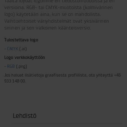
Täältä löydät logomme eri tiedostomuodoissa ja eri
versioina. RGB- tai CMYK-muotoista (kolmivärinen
logo) käytetään aina, kun se on mahdollista.
Vaihtoehtoiset väriyhdistelmät ovat yksivärinen
sininen ja sen valkoinen käänteisversio.
Tulostettava logo
-
CMYK
(.ai)
Logo verkkokäyttöön
-
RGB
(.png)
Jos haluat lisätietoja graafisesta profiilista, ota yhteyttä +46
933 148 00.
Lehdistö