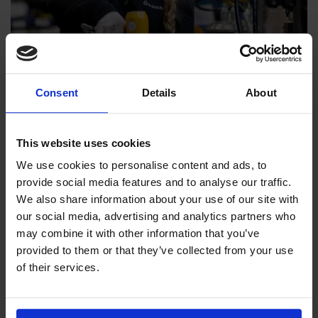
Filosofiamme
Consent
Details
About
Indexator Rotator Systems AB:n yritysfilosofia on yhteinen
näkemyksemme siitä, miten yrityksemme pitää toimia.
This website uses cookies
We use cookies to personalise content and ads, to
provide social media features and to analyse our traffic.
We also share information about your use of our site with
our social media, advertising and analytics partners who
may combine it with other information that you’ve
provided to them or that they’ve collected from your use
of their services.