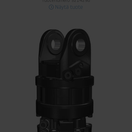
Tuotenumero 5214296
Näytä tuote