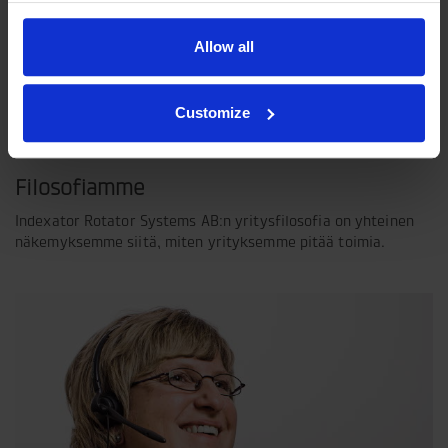
Allow all
Customize
Filosofiamme
Indexator Rotator Systems AB:n yritysfilosofia on yhteinen
näkemyksemme siitä, miten yrityksemme pitää toimia.