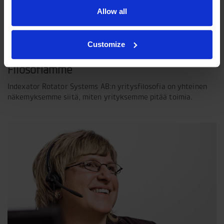
Allow all
Customize
Filosofiamme
Indexator Rotator Systems AB:n yritysfilosofia on yhteinen
näkemyksemme siitä, miten yrityksemme pitää toimia.