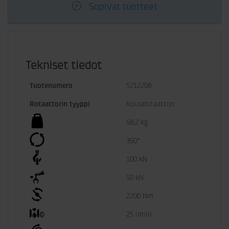
Sopivat tuotteet
Tekniset tiedot
Tuotenumero
5212208
Rotaattorin tyyppi
Kourarotaattori
58,2 kg
360°
100 kN
50 kN
2200 Nm
25 l/min