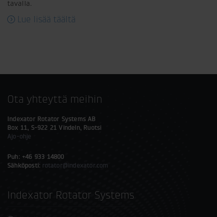
tavalla.
Lue lisää täältä
Ota yhteyttä meihin
Indexator Rotator Systems AB
Box 11, S-922 21 Vindeln, Ruotsi
Ajo-ohje
Puh: +46 933 14800
Sähköposti:
rotator@indexator.com
Indexator Rotator Systems