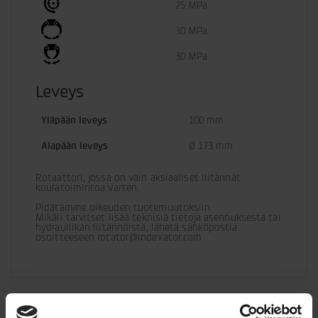
25 MPa
30 MPa
30 MPa
Leveys
Yläpään leveys
100 mm
Alapään leveys
Ø 173 mm
Rotaattori, jossa on vain aksiaaliset liitännät 
kouratoimintoa varten.
Pidätämme oikeuden tuotemuutoksiin. 

Mikäli tarvitset lisää teknisiä tietoja asennuksesta tai 
hydrauliikan liitännöistä, lähetä sähköpostia 
osoitteeseen rotator@indexator.com