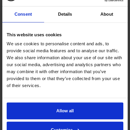
Consent
Details
About
This website uses cookies
We use cookies to personalise content and ads, to
provide social media features and to analyse our traffic.
We also share information about your use of our site with
our social media, advertising and analytics partners who
may combine it with other information that you’ve
provided to them or that they’ve collected from your use
of their services.
Allow all
Filosofiamme
Indexator Rotator Systems AB:n yritysfilosofia on yhteinen
Customize