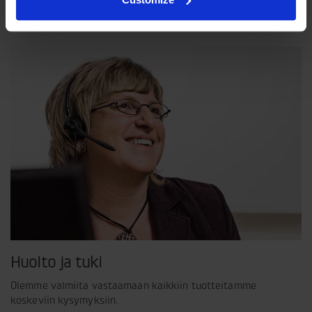
näkemyksemme siitä, miten yrityksemme pitää toimia.
Huolto ja tuki
Olemme valmiita vastaamaan kaikkiin tuotteitamme
koskeviin kysymyksiin.