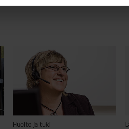
Huolto ja tuki
L