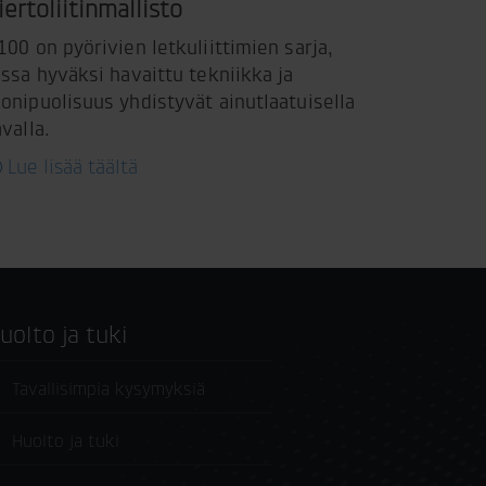
iertoliitinmallisto
100 on pyörivien letkuliittimien sarja,
ossa hyväksi havaittu tekniikka ja
onipuolisuus yhdistyvät ainutlaatuisella
avalla.
Lue lisää täältä
Huolto ja tuki
Tavallisimpia kysymyksiä
Huolto ja tuki