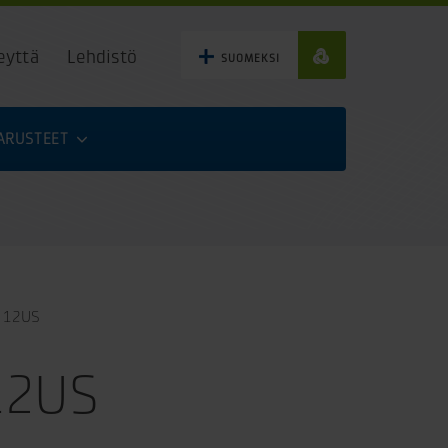
eyttä
Lehdistö
SUOMEKSI
VARUSTEET
 12US
12US