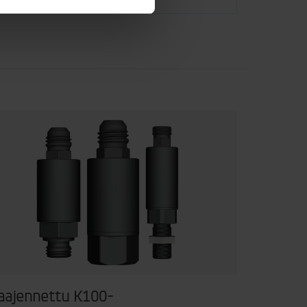
aajennettu K100-