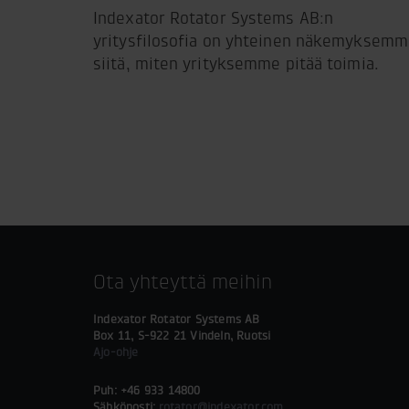
Indexator Rotator Systems AB:n
yritysfilosofia on yhteinen näkemyksem
siitä, miten yrityksemme pitää toimia.
Ota yhteyttä meihin
Indexator Rotator Systems AB
Box 11, S-922 21 Vindeln, Ruotsi
Ajo-ohje
Puh: +46 933 14800
Sähköposti:
rotator@indexator.com