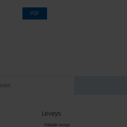
PDF
iedot
Leveys
Yläpään leveys