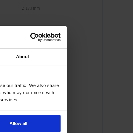
Ø 173 mm
About
se our traffic. We also share
ers who may combine it with
 services.
ator@indexator.com
Allow all