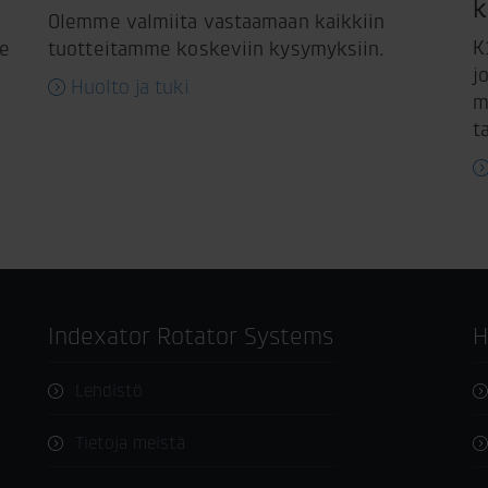
k
Olemme valmiita vastaamaan kaikkiin
K
me
tuotteitamme koskeviin kysymyksiin.
j
Huolto ja tuki
m
t
Indexator Rotator Systems
Lehdistö
Tietoja meistä