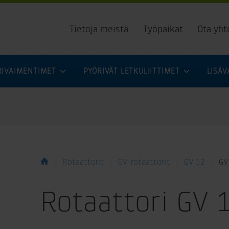
Tietoja meistä
Työpaikat
Ota yht
URIVAIMENTIMET
PYÖRIVÄT LETKULIITTIMET
LISÄ
Rotaattorit
GV-rotaattorit
GV 12
GV
Rotaattori GV 