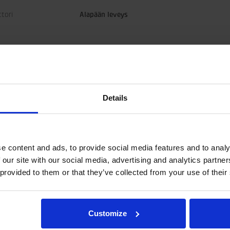
ttori
Alapään leveys
Details
e content and ads, to provide social media features and to analy
 our site with our social media, advertising and analytics partn
 provided to them or that they’ve collected from your use of their
esta tai hydrauliikan liitännöistä, lähetä sähköpostia osoitteeseen rot
Customize