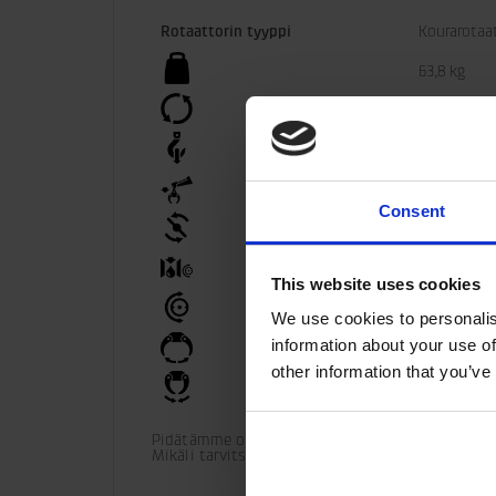
Rotaattorin tyyppi
Kourarotaa
63,8 kg
360°
100 kN
50 kN
Consent
2200 Nm
25 l/min
This website uses cookies
25 MPa
We use cookies to personalis
information about your use of
30 MPa
other information that you’ve
30 MPa
Pidätämme oikeuden tuotemuutoksiin. 

Mikäli tarvitset lisää teknisiä tietoja asennuks