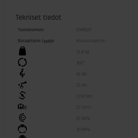
Tekniset tiedot
Tuotenumero
5040020
Rotaattorin tyyppi
Kourarotaattori
31,8 kg
360°
45 kN
25 kN
1150 Nm
12 l/min
25 MPa
30 MPa