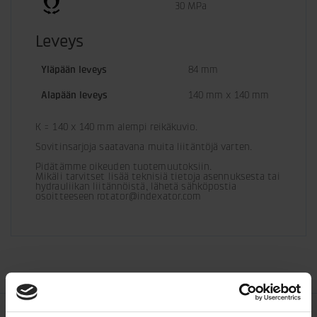
30 MPa
Leveys
Yläpään leveys
84 mm
Alapään leveys
140 mm x 140 mm
K = 140 x 140 mm alempi reikäkuvio.
Sovitinsarjoja saatavana muita liitäntöjä varten.
Pidätämme oikeuden tuotemuutoksiin. 

Mikäli tarvitset lisää teknisiä tietoja asennuksesta tai 
hydrauliikan liitännöistä, lähetä sähköpostia 
osoitteeseen rotator@indexator.com