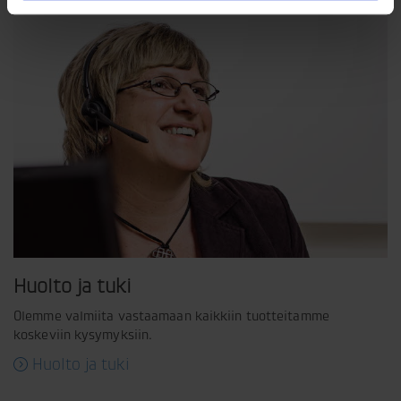
Huolto ja tuki
Olemme valmiita vastaamaan kaikkiin tuotteitamme
koskeviin kysymyksiin.
Huolto ja tuki