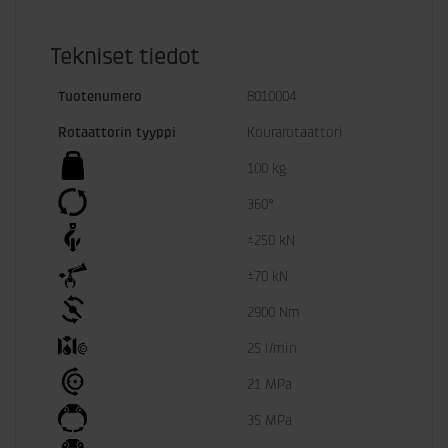
Tekniset tiedot
Tuotenumero
8010004
Rotaattorin tyyppi
Kourarotaattori
100 kg
360°
±250 kN
±70 kN
2900 Nm
25 l/min
21 MPa
35 MPa