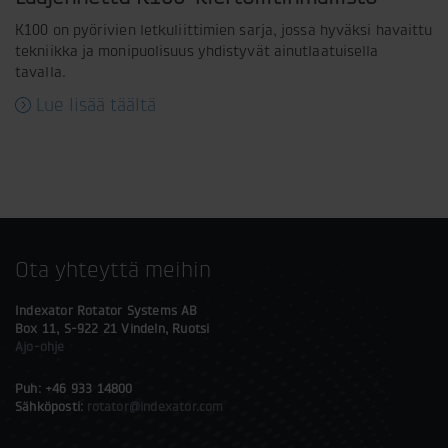
K100 on pyörivien letkuliittimien sarja, jossa hyväksi havaittu
tekniikka ja monipuolisuus yhdistyvät ainutlaatuisella
tavalla.
Lue lisää täältä
Ota yhteyttä meihin
Indexator Rotator Systems AB
Box 11, S-922 21 Vindeln, Ruotsi
Ajo-ohje
Puh: +46 933 14800
Sähköposti:
rotator@indexator.com