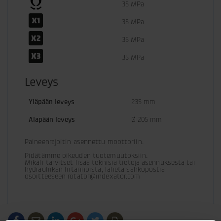
35 MPa
35 MPa
35 MPa
35 MPa
Leveys
Yläpään leveys
235 mm
Alapään leveys
Ø 205 mm
Paineenrajoitin asennettu moottoriin.
Pidätämme oikeuden tuotemuutoksiin. 

Mikäli tarvitset lisää teknisiä tietoja asennuksesta tai 
hydrauliikan liitännöistä, lähetä sähköpostia 
osoitteeseen rotator@indexator.com
/generic/labels/toolbar/share-
/generic/labels/toolbar/tip
/generic/labels/toolbar/share-
/generic/labels/toolbar/share-
/generic/labels/toolbar/share-
/generic/labels/toolbar/print