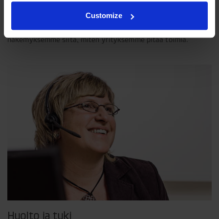
Filosofiamme
Customize
Indexator Rotator Systems AB:n yritysfilosofia on yhteinen
näkemyksemme siitä, miten yrityksemme pitää toimia.
Huolto ja tuki