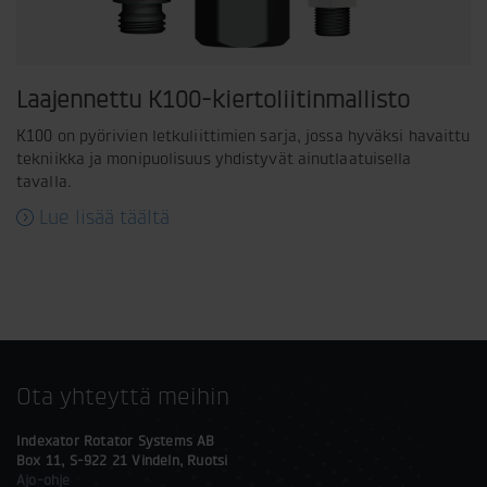
Laajennettu K100-kiertoliitinmallisto
K100 on pyörivien letkuliittimien sarja, jossa hyväksi havaittu
tekniikka ja monipuolisuus yhdistyvät ainutlaatuisella
tavalla.
Lue lisää täältä
Ota yhteyttä meihin
Indexator Rotator Systems AB
Box 11, S-922 21 Vindeln, Ruotsi
Ajo-ohje