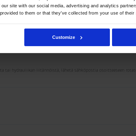
 our site with our social media, advertising and analytics partn
 provided to them or that they’ve collected from your use of their
aa vapaasti riippuvien lastien aiheuttamaa teoreettista enimmäiskuor
aan.
Customize
esta tai hydrauliikan liitännöistä, lähetä sähköpostia osoitteeseen rot
share-
olbar/print