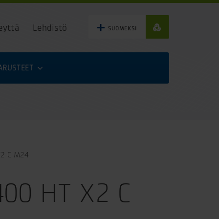
eyttä
Lehdistö
SUOMEKSI
VARUSTEET
X2 C M24
400 HT X2 C