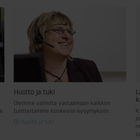
Huolto ja tuki
L
k
Olemme valmiita vastaamaan kaikkiin
K
me
tuotteitamme koskeviin kysymyksiin.
j
Huolto ja tuki
m
t