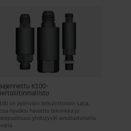
aajennettu K100-
iertoliitinmallisto
100 on pyörivien letkuliittimien sarja,
ossa hyväksi havaittu tekniikka ja
onipuolisuus yhdistyvät ainutlaatuisella
avalla.