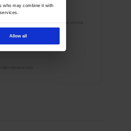
ers who may combine it with
 services.
mitusta ilman kiihtyvyyden tuottamia voimia.
Allow all
ator@indexator.com