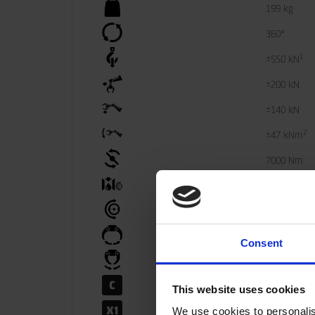
199 kg
360°
1
±550 kN
±200 kN
±140 kN
2
±47 kNm
7000 Nm
40 l/min
25 MPa
40 MPa
Consent
40 MPa
25 MPa
This website uses cookies
We use cookies to personalis
40 MPa