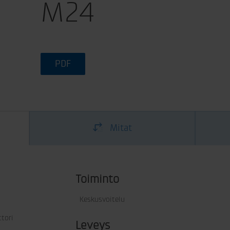
M24
PDF
Mitat
Toiminto
Keskusvoitelu
ttori
Leveys