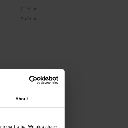
Ø 265 mm
Ø 450 mm
About
se our traffic. We also share