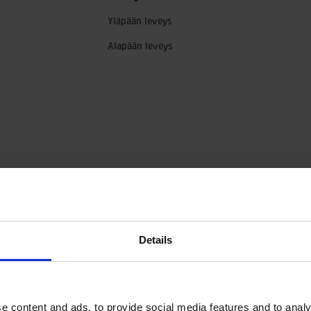
Yläpään leveys
Alapään leveys
Details
e content and ads, to provide social media features and to analy