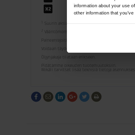
information about your use of
40 MPa
other information that you’ve
1
 Suurin aksiaalinen staattinen kuorma tarkoitt
2
 Vääntömomentti ei saa yhdistää aksiaalikuorm
Paineenrajoitin asennettu moottoriin.
Voidaan täydentää letkusuoja.
Öljynjakaja tilataan erikseen.
Pidätämme oikeuden tuotemuutoksiin. 

Mikäli tarvitset lisää teknisiä tietoja asennuks
/generic/labels/toolbar/share-
/generic/labels/toolbar/tip
/generic/labels/toolbar/share-
/generic/labels/toolbar/share-
/generic/labels/toolbar/
/generic/labels/to
social-
social-
social-
social-
facebook
linkedin
google
twitter