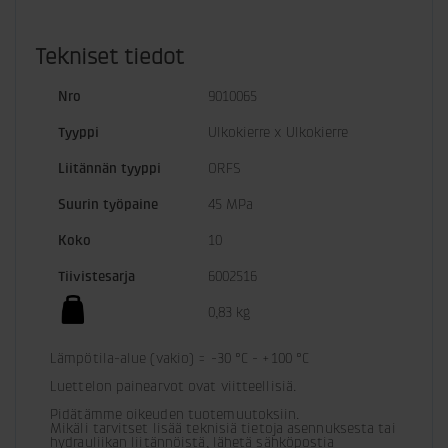
Tekniset tiedot
Nro
9010065
Tyyppi
Ulkokierre x Ulkokierre
Liitännän tyyppi
ORFS
Suurin työpaine
45 MPa
Koko
10
Tiivistesarja
6002516
0,83 kg
Lämpötila-alue (vakio) = -30 °C - +100 °C

Luettelon painearvot ovat viitteellisiä.
Pidätämme oikeuden tuotemuutoksiin. 

Mikäli tarvitset lisää teknisiä tietoja asennuksesta tai 
hydrauliikan liitännöistä, lähetä sähköpostia 