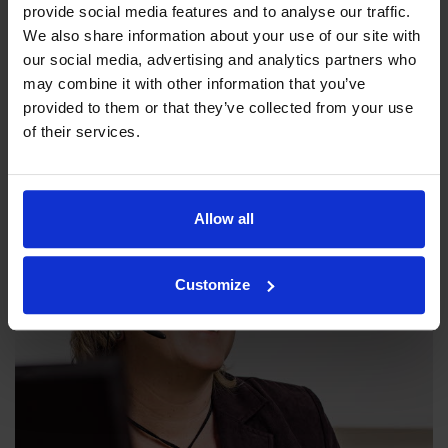
provide social media features and to analyse our traffic.
We also share information about your use of our site with
our social media, advertising and analytics partners who
Filosofiamme
may combine it with other information that you’ve
provided to them or that they’ve collected from your use
Indexator Rotator Systems AB:n yritysfilosofia on yhteinen
of their services.
näkemyksemme siitä, miten yrityksemme pitää toimia.
Allow all
Customize