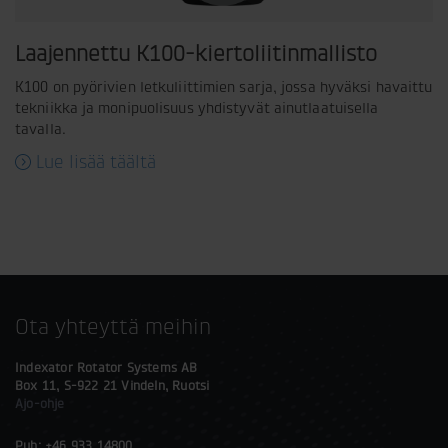
Laajennettu K100-kiertoliitinmallisto
K100 on pyörivien letkuliittimien sarja, jossa hyväksi havaittu
tekniikka ja monipuolisuus yhdistyvät ainutlaatuisella
tavalla.
Lue lisää täältä
Ota yhteyttä meihin
Indexator Rotator Systems AB
Box 11, S-922 21 Vindeln, Ruotsi
Ajo-ohje
Puh: +46 933 14800