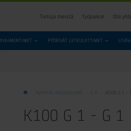
Tietoja meistä
Työpaikat
Ota yht
URIVAIMENTIMET
PYÖRIVÄT LETKULIITTIMET
LISÄ
Pyörivät letkuliittimet
G-G
K100 G 1 - 
K100 G 1 - G 1