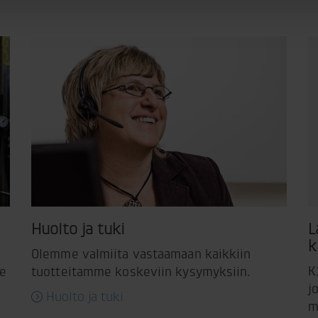
Huolto ja tuki
L
k
Olemme valmiita vastaamaan kaikkiin
K
me
tuotteitamme koskeviin kysymyksiin.
j
Huolto ja tuki
m