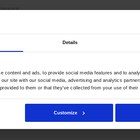
 Ulkokierre
Details
e content and ads, to provide social media features and to analy
 our site with our social media, advertising and analytics partn
 provided to them or that they’ve collected from your use of their
esta tai hydrauliikan liitännöistä, lähetä sähköpostia osoitteeseen rot
Customize