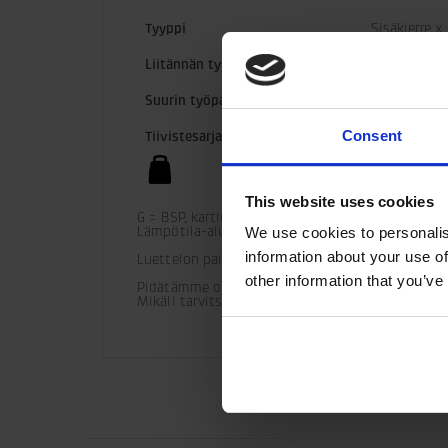
Tyyppi
Sisäkierre x
Liitännän tyyppi
G-G
Suurin työpaine
45 MPa
Consent
Tiivistesarja
6002517
1,03 kg
This website uses cookies
G = BSP, kartio 60°

Lämpötila-alue (vakio) = -30 °C - +100 °C

We use cookies to personalis
information about your use of
Luettelon painearvot ovat viitteellisiä.
other information that you’ve
Pidätämme oikeuden tuotemuutoksiin. 

Mikäli tarvitset lisää teknisiä tietoja asennuks