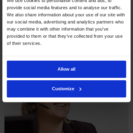
We use cookies to personalise content and ads, to
provide social media features and to analyse our traffic.
We also share information about your use of our site with
our social media, advertising and analytics partners who
may combine it with other information that you’ve
Filosofiamme
provided to them or that they’ve collected from your use
Indexator Rotator Systems AB:n yritysfilosofia on yhteinen
of their services.
näkemyksemme siitä, miten yrityksemme pitää toimia.
Allow all
Customize