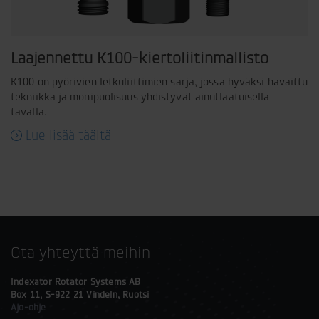
Laajennettu K100-kiertoliitinmallisto
K100 on pyörivien letkuliittimien sarja, jossa hyväksi havaittu
tekniikka ja monipuolisuus yhdistyvät ainutlaatuisella
tavalla.
Lue lisää täältä
Ota yhteyttä meihin
Indexator Rotator Systems AB
Box 11, S-922 21 Vindeln, Ruotsi
Ajo-ohje