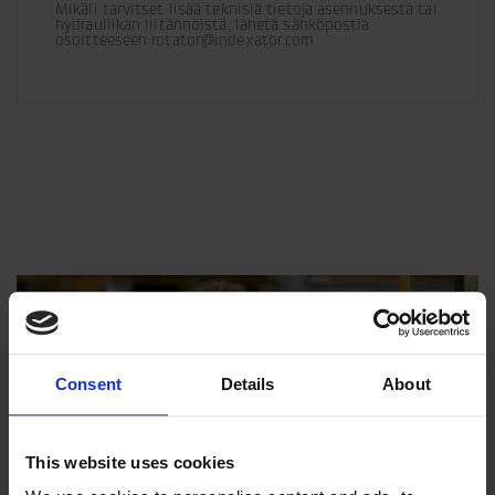
Mikäli tarvitset lisää teknisiä tietoja asennuksesta tai 
hydrauliikan liitännöistä, lähetä sähköpostia 
osoitteeseen rotator@indexator.com
Consent
Details
About
This website uses cookies