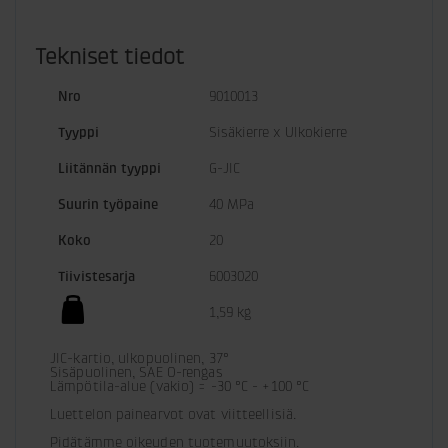
Tekniset tiedot
Nro
9010013
Tyyppi
Sisäkierre x Ulkokierre
Liitännän tyyppi
G-JIC
Suurin työpaine
40 MPa
Koko
20
Tiivistesarja
6003020
1,59 kg
JIC-kartio, ulkopuolinen, 37°

Sisäpuolinen, SAE O-rengas

Lämpötila-alue (vakio) = -30 °C - +100 °C

Luettelon painearvot ovat viitteellisiä.
Pidätämme oikeuden tuotemuutoksiin. 
