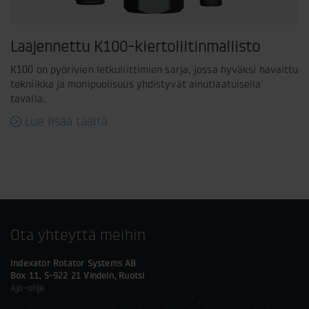
Laajennettu K100-kiertoliitinmallisto
K100 on pyörivien letkuliittimien sarja, jossa hyväksi havaittu
tekniikka ja monipuolisuus yhdistyvät ainutlaatuisella
tavalla.
Lue lisää täältä
Ota yhteyttä meihin
Indexator Rotator Systems AB
Box 11, S-922 21 Vindeln, Ruotsi
Ajo-ohje