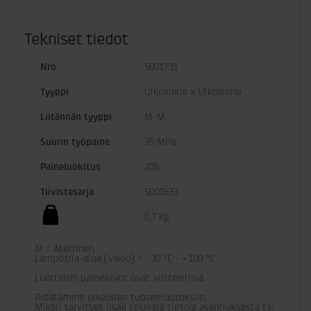
Tekniset tiedot
Nro
5001731
Tyyppi
Ulkokierre x Ulkokierre
Liitännän tyyppi
M-M
Suurin työpaine
35 MPa
Paine­luokitus
20S
Tiivistesarja
5001633
0,7 kg
M = Metrinen

Lämpötila-alue (vakio) = -30 °C - +100 °C

Luettelon painearvot ovat viitteellisiä.
Pidätämme oikeuden tuotemuutoksiin. 

Mikäli tarvitset lisää teknisiä tietoja asennuksesta tai 