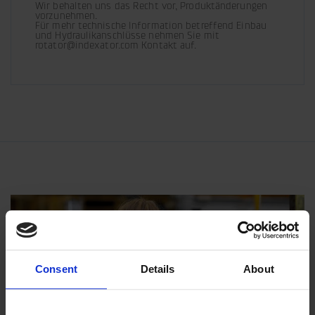
Wir behalten uns das Recht vor, Produktänderungen 
vorzunehmen. 

Für mehr technische Information betreffend Einbau 
und Hydraulikanschlüsse nehmen Sie mit 
rotator@indexator.com Kontakt auf.
Consent
Details
About