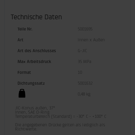
Technische Daten
Teile Nr.
5001695
Art
Innen x Außen
Art des Anschlusses
G-JIC
Max Arbeitsdruck
35 MPa
Format
10
Dichtungssatz
5001632
0,48 kg
JIC-Konus außen, 37°

Innen, SAE O-Ring

Temperaturbereich (Standard) = -30° C - +100° C

Die angegebenen Drücke gelten als lediglich als 
Richtwerte.