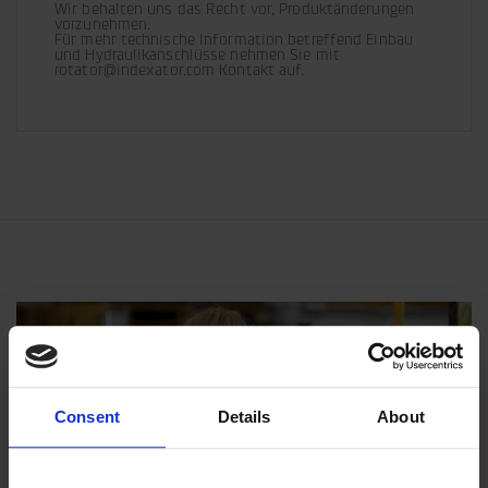
Wir behalten uns das Recht vor, Produktänderungen 
vorzunehmen. 

Für mehr technische Information betreffend Einbau 
und Hydraulikanschlüsse nehmen Sie mit 
rotator@indexator.com Kontakt auf.
Consent
Details
About