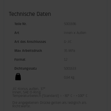
Technische Daten
Teile Nr.
5001696
Art
Innen x Außen
Art des Anschlusses
G-JIC
Max Arbeitsdruck
35 MPa
Format
12
Dichtungssatz
5001633
0,64 kg
JIC-Konus außen, 37°

Innen, SAE O-Ring

Temperaturbereich (Standard) = -30° C - +100° C

Die angegebenen Drücke gelten als lediglich als 
Richtwerte.