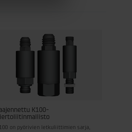
aajennettu K100-
iertoliitinmallisto
100 on pyörivien letkuliittimien sarja,