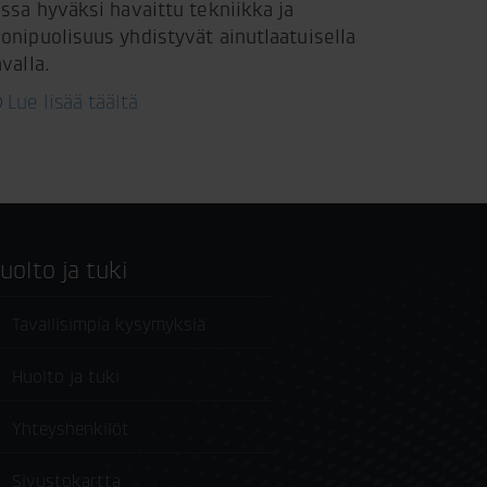
ossa hyväksi havaittu tekniikka ja
onipuolisuus yhdistyvät ainutlaatuisella
avalla.
Lue lisää täältä
Huolto ja tuki
Tavallisimpia kysymyksiä
Huolto ja tuki
Yhteyshenkilöt
Sivustokartta