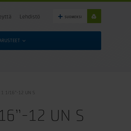
eyttä
Lehdistö
SUOMEKSI
VARUSTEET
- 1 1/16”-12 UN S
/16”-12 UN S