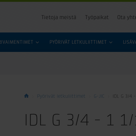
Tietoja meistä
Työpaikat
Ota yht
URIVAIMENTIMET
PYÖRIVÄT LETKULIITTIMET
LISÄ
Pyörivät letkuliittimet
G-JIC
IDL G 3/4 
IDL G 3/4 - 1 1