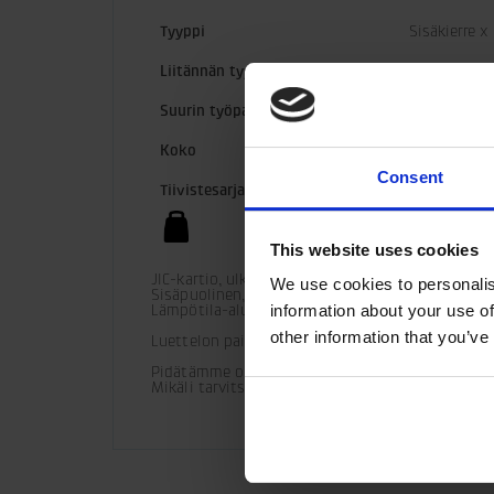
Tyyppi
Sisäkierre x
Liitännän tyyppi
G-JIC
Suurin työpaine
35 MPa
Koko
12
Consent
Tiivistesarja
5001633
0,64 kg
This website uses cookies
JIC-kartio, ulkopuolinen, 37°

We use cookies to personalis
Sisäpuolinen, SAE O-rengas

Lämpötila-alue (vakio) = -30 °C - +100 °C

information about your use of
other information that you’ve
Luettelon painearvot ovat viitteellisiä.
Pidätämme oikeuden tuotemuutoksiin. 

Mikäli tarvitset lisää teknisiä tietoja asennuks