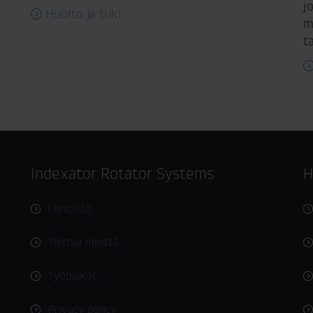
j
Huolto ja tuki
m
t
Indexator Rotator Systems
Lehdistö
Tietoja meistä
Työpaikat
Privacy policy