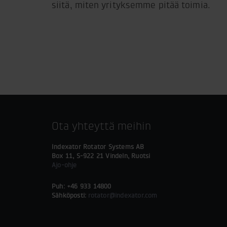
siitä, miten yrityksemme pitää toimia.
Ota yhteyttä meihin
Indexator Rotator Systems AB
Box 11, S-922 21 Vindeln, Ruotsi
Ajo-ohje
Puh: +46 933 14800
Sähköposti:
rotator@indexator.com