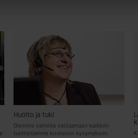
Huolto ja tuki
L
k
Olemme valmiita vastaamaan kaikkiin
K
me
tuotteitamme koskeviin kysymyksiin.