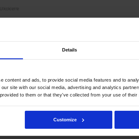
 Ulkokierre
Details
e content and ads, to provide social media features and to analy
 our site with our social media, advertising and analytics partn
 provided to them or that they’ve collected from your use of their
esta tai hydrauliikan liitännöistä, lähetä sähköpostia osoitteeseen rot
Customize