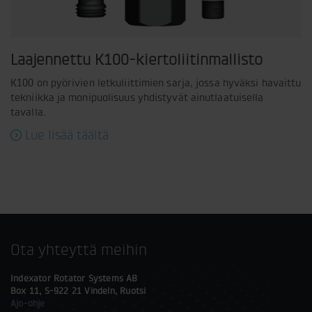
Laajennettu K100-kiertoliitinmallisto
K100 on pyörivien letkuliittimien sarja, jossa hyväksi havaittu
tekniikka ja monipuolisuus yhdistyvät ainutlaatuisella
tavalla.
Lue lisää täältä
Ota yhteyttä meihin
Indexator Rotator Systems AB
Box 11, S-922 21 Vindeln, Ruotsi
Ajo-ohje