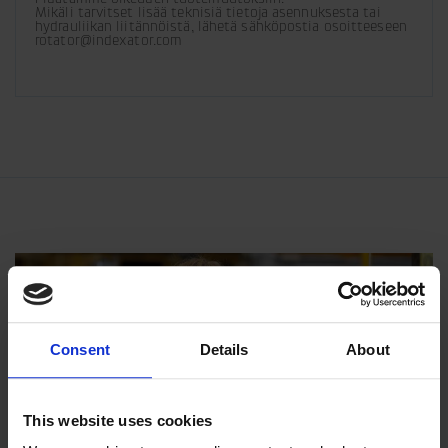
Mikäli tarvitset lisää teknisiä tietoja asennuksesta tai 
hydrauliikan liitännöistä, lähetä sähköpostia osoitteeseen 
rotator@indexator.com
Consent
Details
About
This website uses cookies