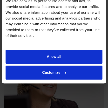
We use cookies to personalise content and ads, to
provide social media features and to analyse our traffic.
We also share information about your use of our site with
our social media, advertising and analytics partners who
may combine it with other information that you’ve
Filosofiamme
provided to them or that they’ve collected from your use
of their services.
Indexator Rotator Systems AB:n yritysfilosofia on yhteinen
näkemyksemme siitä, miten yrityksemme pitää toimia.
Allow all
Customize