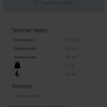
Sopivat tuotteet
Tekniset tiedot
Tuotenumero
5216100
Yläpään leveys
184 mm
Alapään leveys
100 mm
24 kg
160 kN
Toiminto
Suojattu letkutus
Pidätämme oikeuden tuotemuutoksiin. 
