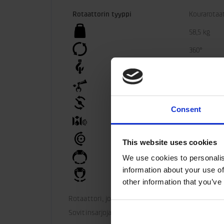
Rotaattorin tyyppi
Kourarotaa
58,5 kg
360°
100 kN
50 kN
2200 Nm
Consent
25 l/min
25 MPa
This website uses cookies
We use cookies to personalis
30 MPa
information about your use of
30 MPa
other information that you’ve
Rotaattori, jossa on vain aksiaaliset liitännät k
Sovitinsarjoja saatavana muita liitäntöjä varten.