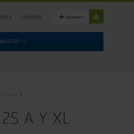
eyttä
Lehdistö
SUOMEKSI
VARUSTEET
12S A Y XL
12S A Y XL