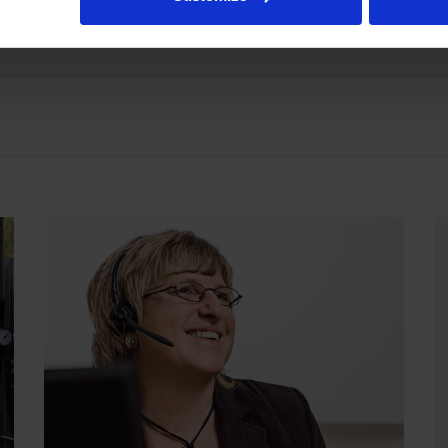
esta tai hydrauliikan liitännöistä, lähetä sähköpostia osoitteeseen rot