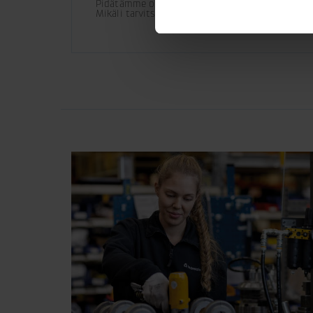
Pidätämme oikeuden tuotemuutoksiin. 

Mikäli tarvitset lisää teknisiä tietoja asennuks