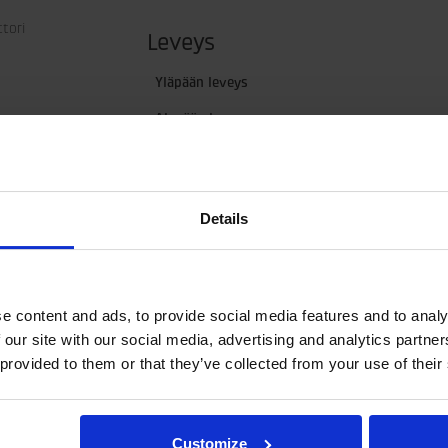
ttori
Leveys
Yläpään leveys
Alapään leveys
Details
e content and ads, to provide social media features and to analy
 our site with our social media, advertising and analytics partn
 provided to them or that they’ve collected from your use of their
ouratoimintoa varten.
Customize