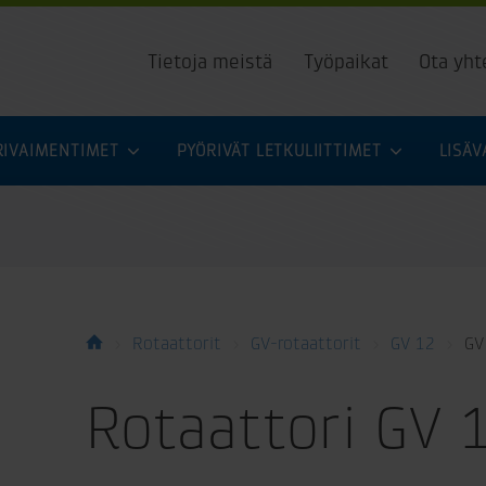
Tietoja meistä
Työpaikat
Ota yht
URIVAIMENTIMET
PYÖRIVÄT LETKULIITTIMET
LISÄ
Rotaattorit
GV-rotaattorit
GV 12
GV 
Rotaattori GV 