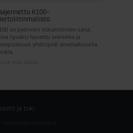
aajennettu K100-
iertoliitinmallisto
100 on pyörivien letkuliittimien sarja,
ossa hyväksi havaittu tekniikka ja
onipuolisuus yhdistyvät ainutlaatuisella
avalla.
Lue lisää täältä
Huolto ja tuki
Tavallisimpia kysymyksiä