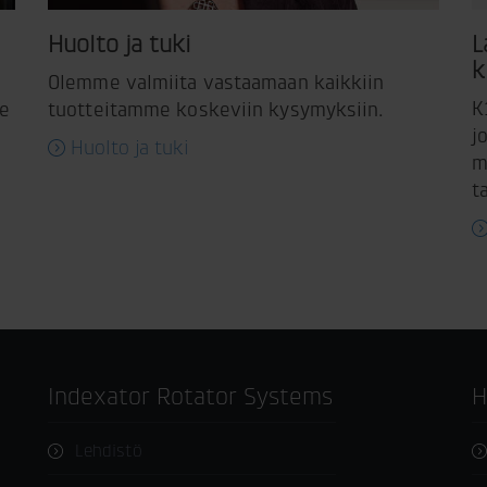
Huolto ja tuki
L
k
Olemme valmiita vastaamaan kaikkiin
K
me
tuotteitamme koskeviin kysymyksiin.
j
Huolto ja tuki
m
t
Indexator Rotator Systems
Lehdistö