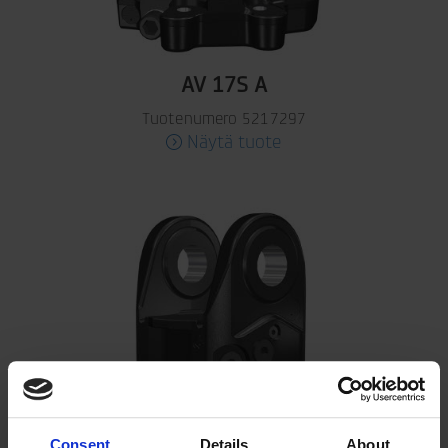
AV 17S A
Tuotenumero 5217297
Näytä tuote
Consent
Details
About