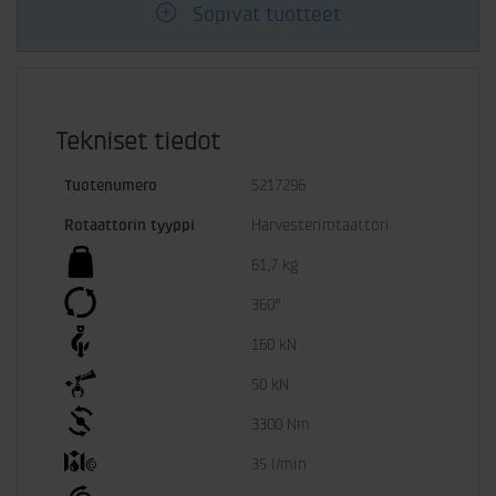
Sopivat tuotteet
Tekniset tiedot
Tuotenumero
5217296
Rotaattorin tyyppi
Harvesterirotaattori
61,7 kg
360°
160 kN
50 kN
3300 Nm
35 l/min