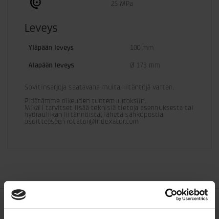
25 MPa
Leveys
Yläpään leveys
100 mm
Alapään leveys
Ø 173 mm
Sovitinsarjoja saatavana muita liitäntöjä varten.
Pidätämme oikeuden tuotemuutoksiin. 

Mikäli tarvitset lisää teknisiä tietoja asennuksesta tai 
hydrauliikan liitännöistä, lähetä sähköpostia 
osoitteeseen rotator@indexator.com