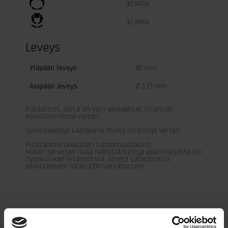
30 MPa
30 MPa
Leveys
Yläpään leveys
80 mm
Alapään leveys
Ø 173 mm
Rotaattori, jossa on vain aksiaaliset liitännät 
kouratoimintoa varten.
Sovitinsarjoja saatavana muita liitäntöjä varten.
Pidätämme oikeuden tuotemuutoksiin. 

Mikäli tarvitset lisää teknisiä tietoja asennuksesta tai 
hydrauliikan liitännöistä, lähetä sähköpostia 
osoitteeseen rotator@indexator.com