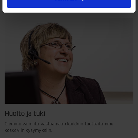
näkemyksemme siitä, miten yrityksemme pitää toimia.
Huolto ja tuki
Olemme valmiita vastaamaan kaikkiin tuotteitamme
koskeviin kysymyksiin.