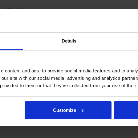
Levyjarru
Levyjarru
80 mm
Details
80 mm
17 kg
100 kN
e content and ads, to provide social media features and to analy
kulaakeri ja alatappi.
 our site with our social media, advertising and analytics partn
 provided to them or that they’ve collected from your use of their
a tai hydrauliikan liitännöistä, lähetä sähköpostia osoitteeseen rotat
Customize