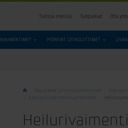
Tietoja meistä
Työpaikat
Ota yht
URIVAIMENTIMET
PYÖRIVÄT LETKULIITTIMET
LISÄ
Riipukkeet ja heilurivaimentimet
Kaksijarr
Kaksijarruiset heilurivaimentimet
Heilurivai
Heilurivaiment