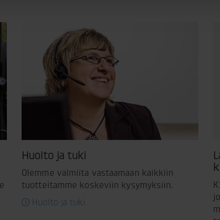
Huolto ja tuki
L
k
Olemme valmiita vastaamaan kaikkiin
K
me
tuotteitamme koskeviin kysymyksiin.
j
Huolto ja tuki
m