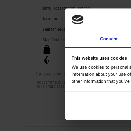
Jarru, rotaattoriin nähden
Jarru, nosturipuomiin nähden
Yläpään leveys
Consent
Alapään leveys
This website uses cookies
We use cookies to personalis
Tuotteen toimitukseen sisältyy ylä- ja alapuolen liu
information about your use of
other information that you’ve
Pidätämme oikeuden tuotemuutoksiin. 

Mikäli tarvitset lisää teknisiä tietoja asennuksest