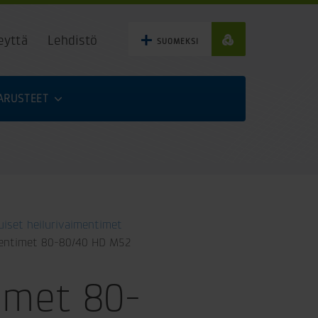
eyttä
Lehdistö
SUOMEKSI
VARUSTEET
uiset heilurivaimentimet
mentimet 80-80/40 HD M52
imet 80-