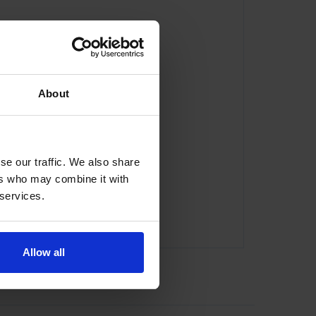
About
se our traffic. We also share
ers who may combine it with
 services.
or@indexator.com
Allow all