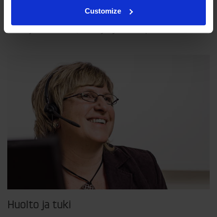
Filosofiamme
Customize
Indexator Rotator Systems AB:n yritysfilosofia on yhteinen
näkemyksemme siitä, miten yrityksemme pitää toimia.
Huolto ja tuki