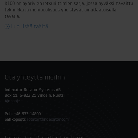
K100 on pyörivien letkuliittimien sarja, jossa hyväksi havaittu
tekniikka ja monipuolisuus yhdistyvät ainutlaatuisella
tavalla.
Lue lisää täältä
Ota yhteyttä meihin
Indexator Rotator Systems AB
Box 11, S-922 21 Vindeln, Ruotsi
Ajo-ohje
Puh: +46 933 14800
Sähköposti:
rotator@indexator.com