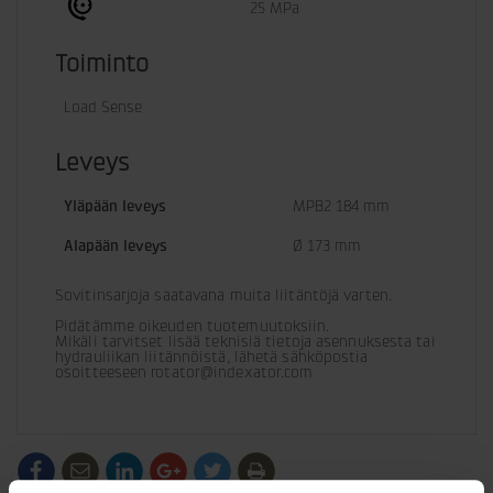
25 MPa
Toiminto
Load Sense
Leveys
Yläpään leveys
MPB2 184 mm
Alapään leveys
Ø 173 mm
Sovitinsarjoja saatavana muita liitäntöjä varten.
Pidätämme oikeuden tuotemuutoksiin. 

Mikäli tarvitset lisää teknisiä tietoja asennuksesta tai 
hydrauliikan liitännöistä, lähetä sähköpostia 
osoitteeseen rotator@indexator.com
/generic/labels/toolbar/share-
/generic/labels/toolbar/tip
/generic/labels/toolbar/share-
/generic/labels/toolbar/share-
/generic/labels/toolbar/share-
/generic/labels/toolbar/print
social-
social-
social-
social-