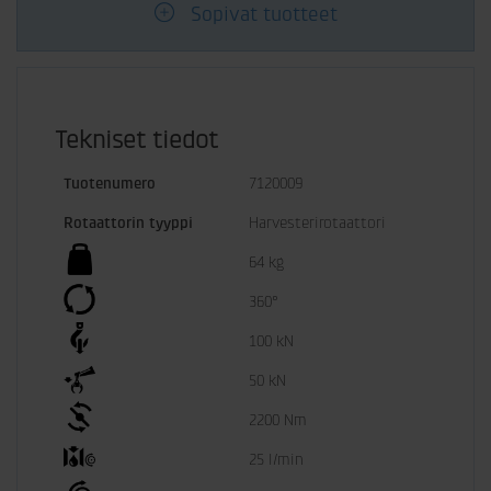
Sopivat tuotteet
Tekniset tiedot
Tuotenumero
7120009
Rotaattorin tyyppi
Harvesterirotaattori
64 kg
360°
100 kN
50 kN
2200 Nm
25 l/min