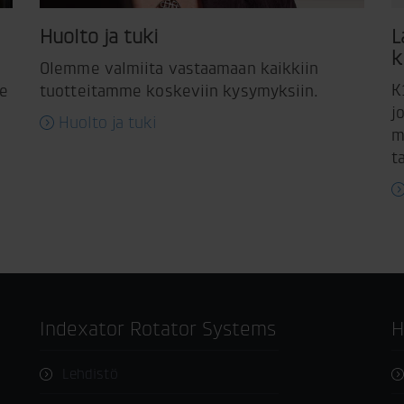
Huolto ja tuki
L
k
Olemme valmiita vastaamaan kaikkiin
K
me
tuotteitamme koskeviin kysymyksiin.
j
Huolto ja tuki
m
t
Indexator Rotator Systems
Lehdistö