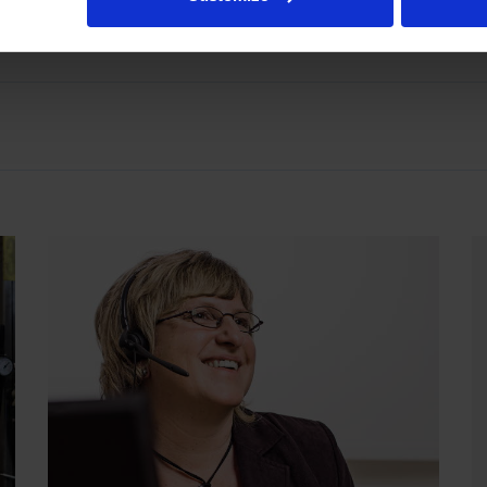
esta tai hydrauliikan liitännöistä, lähetä sähköpostia osoitteeseen rot