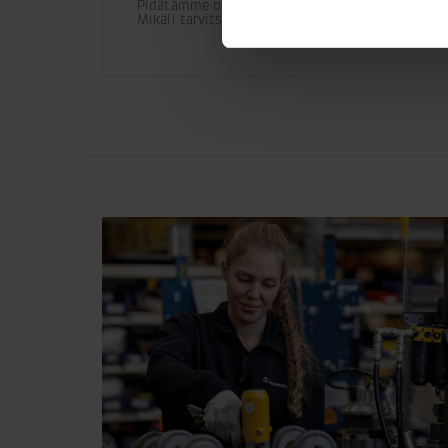
Pidätämme oikeuden tuotemuutoksiin. 

Mikäli tarvitset lisää teknisiä tietoja asennuks