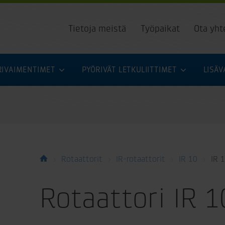
Tietoja meistä
Työpaikat
Ota yht
URIVAIMENTIMET
PYÖRIVÄT LETKULIITTIMET
LISÄ
Rotaattorit
IR-rotaattorit
IR 10
IR 
Rotaattori IR 