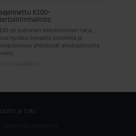
aajennettu K100-
iertoliitinmallisto
100 on pyörivien letkuliittimien sarja,
ossa hyväksi havaittu tekniikka ja
onipuolisuus yhdistyvät ainutlaatuisella
avalla.
Lue lisää täältä
Huolto ja tuki
Tavallisimpia kysymyksiä