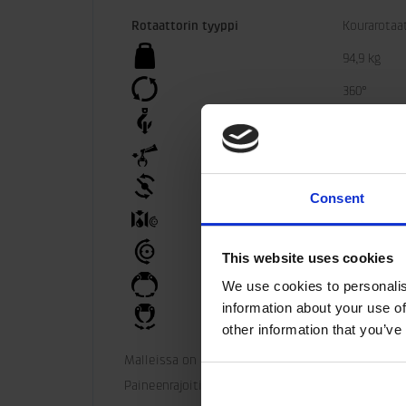
Rotaattorin tyyppi
Kourarotaa
94,9 kg
360°
±250 kN
±70 kN
2100 Nm
Consent
25 l/min
19 MPa
This website uses cookies
We use cookies to personalis
35 MPa
information about your use of
35 MPa
other information that you’ve
Malleissa on neljä tai viisi liitäntämahdollisuutt
Paineenrajoitin asennettu moottoriin.