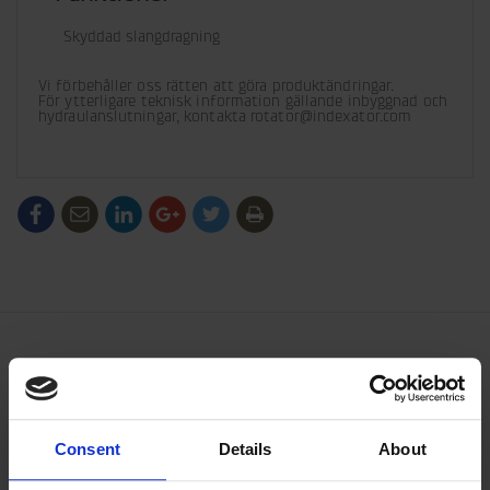
Skyddad slangdragning
Vi förbehåller oss rätten att göra produktändringar.

För ytterligare teknisk information gällande inbyggnad och 
hydraulanslutningar, kontakta rotator@indexator.com
/generic/labels/toolbar/share-
/generic/labels/toolbar/tip
/generic/labels/toolbar/share-
/generic/labels/toolbar/share-
/generic/labels/toolbar/share-
/generic/labels/toolbar/print
social-
social-
social-
social-
facebook
linkedin
google
twitter
Consent
Details
About