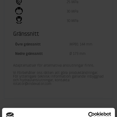
25 MPa
30 MPa
30 MPa
Gränssnitt
Övre gränssnitt
MPB1 144 mm
Nedre gränssnitt
Ø 173 mm
Adaptersatser för alternativa anslutningar finns.
Vi förbehåller oss rätten att göra produktändringar.

För ytterligare teknisk information gällande inbyggnad 
och hydraulanslutningar, kontakta 
rotator@indexator.com