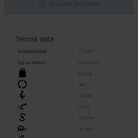
Passande produkter
Teknisk data
Artikelnummer
7214081
Typ av rotator
Griprotator
60,6 kg
360°
160 kN
50 kN
3300 Nm
35 l/min