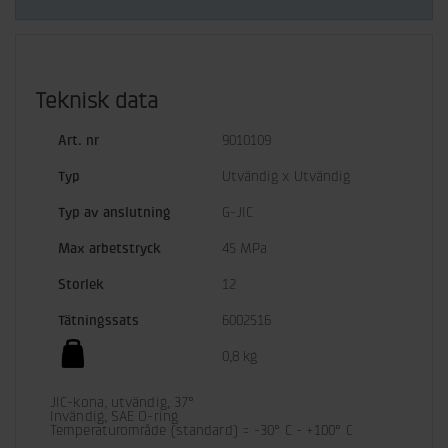
Teknisk data
Art. nr
9010109
Typ
Utvändig x Utvändig
Typ av anslutning
G-JIC
Max arbetstryck
45 MPa
Storlek
12
Tätningssats
6002516
0,8 kg
JIC-kona, utvändig, 37°

Invändig, SAE O-ring

Temperaturområde (standard) = -30° C - +100° C
