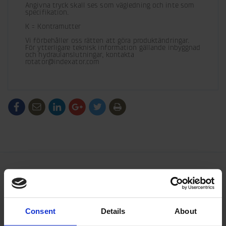
Angivna tryck skall ses som vägledning och inte som 
specifikation.
K = Kontramutter
Vi förbehåller oss rätten att göra produktändringar.

För ytterligare teknisk information gällande inbyggnad 
och hydraulanslutningar, kontakta 
rotator@indexator.com
/generic/labels/toolbar/share-
/generic/labels/toolbar/tip
/generic/labels/toolbar/share-
/generic/labels/toolbar/share-
/generic/labels/toolbar/share-
/generic/labels/toolbar/print
social-
social-
social-
social-
facebook
linkedin
google
twitter
Consent
Details
About