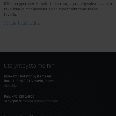
K100 on pyörivien letkuliittimien sarja, jossa hyväksi havaittu
tekniikka ja monipuolisuus yhdistyvät ainutlaatuisella
tavalla.
Lue lisää täältä
Ota yhteyttä meihin
Indexator Rotator Systems AB
Box 11, S-922 21 Vindeln, Ruotsi
Ajo-ohje
Puh: +46 933 14800
Sähköposti:
rotator@indexator.com